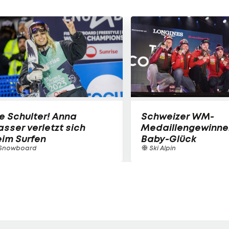
e Schulter! Anna
Schweizer WM-
sser verletzt sich
Medaillengewinne
im Surfen
Baby-Glück
Snowboard
Ski Alpin