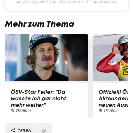
Ein Beitrag geteilt von Oberösterreich (@upperaustria)
Mehr zum Thema
ÖSV-Star Feller: "Da
Offiziell! ÖS
wusste ich gar nicht
Allrounderin
mehr weiter"
neuen Ausrü
Ski Alpin
Ski Alpin
TEILEN