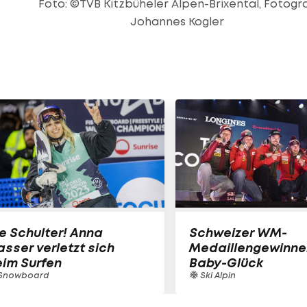
Foto: ©TVB Kitzbüheler Alpen-Brixental, Fotogr
Johannes Kogler
e Schulter! Anna
Schweizer WM-
sser verletzt sich
Medaillengewinne
im Surfen
Baby-Glück
Snowboard
Ski Alpin