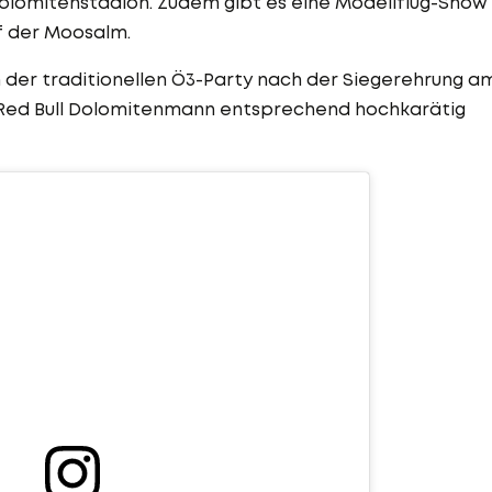
Dolomitenstadion. Zudem gibt es eine Modellflug-Show
uf der Moosalm.
der traditionellen Ö3-Party nach der Siegerehrung a
6. Red Bull Dolomitenmann entsprechend hochkarätig