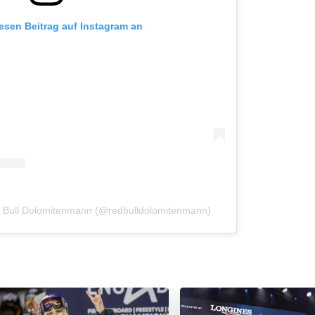
iesen Beitrag auf Instagram an
ed Bull Dolomitenmann (@redbulldolomitenmann)