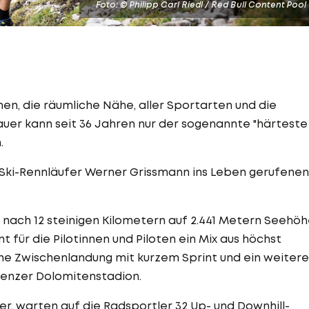
Foto: © Philipp Carl Riedl / Red Bull Content Pool
inen, die räumliche Nähe, aller Sportarten und die
hauer kann seit 36 Jahren nur der sogenannte "härteste
.
-Ski-Rennläufer Werner Grissmann ins Leben gerufenen
 nach 12 steinigen Kilometern auf 2.441 Metern Seehö
 für die Pilotinnen und Piloten ein Mix aus höchst
ine Zwischenlandung mit kurzem Sprint und ein weitere
Lienzer Dolomitenstadion.
, warten auf die Radsportler 32 Up- und Downhill-