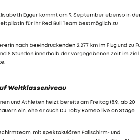
in Elisabeth Egger kommt am 9. September ebenso in de
itpilotin für ihr Red Bull Team bestmöglich zu
eiererin nach beeindruckenden 2.277 km im Flug und zu F
und 5 Stunden innerhalb der vorgegebenen Zeit im Ziel
ete.
auf Weltklasseniveau
n und Athleten heizt bereits am Freitag (8.9., ab 20
chauern ein, ehe er auch DJ Toby Romeo live on Stage
lschirmteam, mit spektakulären Fallschirm- und